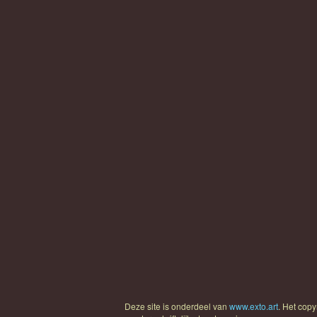
Verliefd koppel
Deze site is onderdeel van
www.exto.art
. Het cop