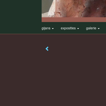
gijans
exposities
galerie